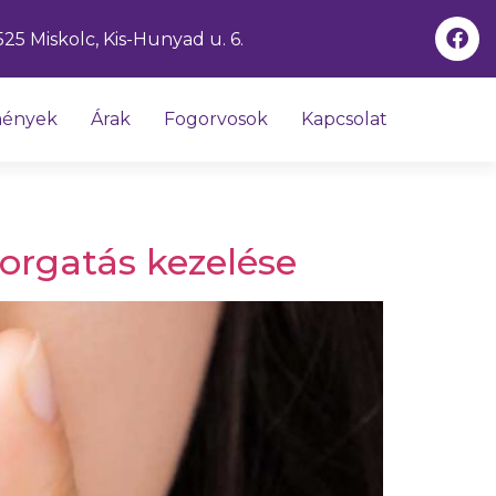
525 Miskolc, Kis-Hunyad u. 6.
mények
Árak
Fogorvosok
Kapcsolat
korgatás kezelése