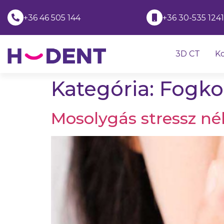
+36 46 505 144
+36 30-535 124
3D CT
Ko
Kategória:
Fogko
Mosolygás stressz nél