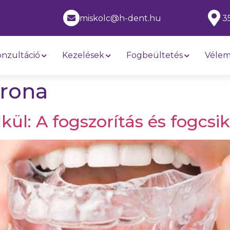
1
miskolc@h-dent.hu
3
nzultáció
Kezelések
Fogbeültetés
Véle
rona
kül: A fogszorítás és fogcsi