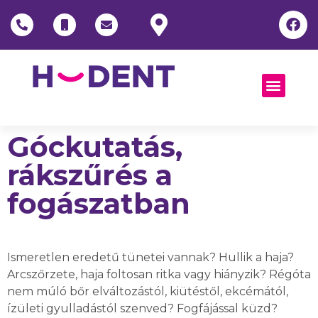
Góckutatás,
rákszűrés a
fogászatban
Ismeretlen eredetű tünetei vannak? Hullik a haja?
Arcszőrzete, haja foltosan ritka vagy hiányzik? Régóta
nem múló bőr elváltozástól, kiütéstől, ekcémától,
ízületi gyulladástól szenved? Fogfájással küzd?