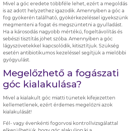
Mivel a góc eredete többféle lehet, ezért a megoldás
is az adott helyzethez igazodik. Amennyiben a góc a
fog gyökerén található, gyökérkezeléssel igyekszünk
megmenteni a fogat és megszüntetni a gyulladást.
Ha a károsodás nagyobb mértékű, fogeltávolítás és
sebészi tisztítás jöhet szóba. Amennyiben a góc
lágyszövetekkel kapcsolódik, kitisztítjuk. Szükség
esetén antibiotikumos kezeléssel segítjük a mielőbbi
gyógyulást.
Megelőzhető a fogászati
góc kialakulása?
Mivel a kialakult góc miatti tünetek kifejezetten
kellemetlenek, ezért érdemes megelőzni azok
kialakulását!
Fél- vagy évenkénti fogorvosi kontrollvizsgálattal
elkerülhetjük, hogy góc alakuljon ki a