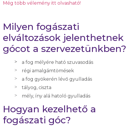
Még több vélemény itt olvasható!
Milyen fogászati
elváltozások jelenthetnek
gócot a szervezetünkben?
a fog mélyére ható szuvasodás
régi amalgámtömések
a fog gyökerén lévő gyulladás
tályog, ciszta
mély, íny alá hatoló gyulladás
Hogyan kezelhető a
fogászati góc?