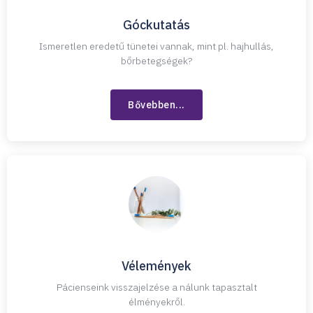
Góckutatás
Ismeretlen eredetű tünetei vannak, mint pl. hajhullás,
bőrbetegségek?
Bővebben...
Vélemények
Pácienseink visszajelzése a nálunk tapasztalt
élményekről.