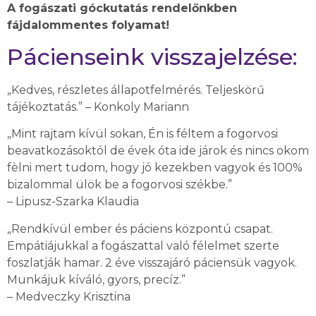
A fogászati góckutatás rendelőnkben
fájdalommentes folyamat!
Pácienseink visszajelzése:
„Kedves, részletes állapotfelmérés. Teljeskörű
tájékoztatás.” – Konkoly Mariann
„Mint rajtam kívül sokan, Én is féltem a fogorvosi
beavatkozásoktól de évek óta ide járok és nincs okom
fèlni mert tudom, hogy jó kezekben vagyok és 100%
bizalommal ülök be a fogorvosi székbe.”
– Lipusz-Szarka Klaudia
„Rendkívül ember és páciens központú csapat.
Empátiájukkal a fogászattal való félelmet szerte
foszlatják hamar. 2 éve visszajáró páciensük vagyok.
Munkájuk kíváló, gyors, precíz.”
– Medveczky Krisztina