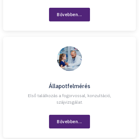
Bővebben...
Állapotfelmérés
Első találkozás a fogorvossal, konzultáció,
szájvizsgálat.
Bővebben...