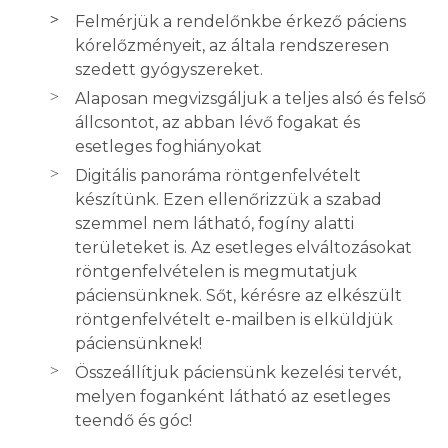
Felmérjük a rendelőnkbe érkező páciens
kórelőzményeit, az általa rendszeresen
szedett gyógyszereket.
Alaposan megvizsgáljuk a teljes alsó és felső
állcsontot, az abban lévő fogakat és
esetleges foghiányokat
Digitális panoráma röntgenfelvételt
készítünk. Ezen ellenőrizzük a szabad
szemmel nem látható, fogíny alatti
területeket is. Az esetleges elváltozásokat
röntgenfelvételen is megmutatjuk
páciensünknek. Sőt, kérésre az elkészült
röntgenfelvételt e-mailben is elküldjük
páciensünknek!
Összeállítjuk páciensünk kezelési tervét,
melyen foganként látható az esetleges
teendő és góc!