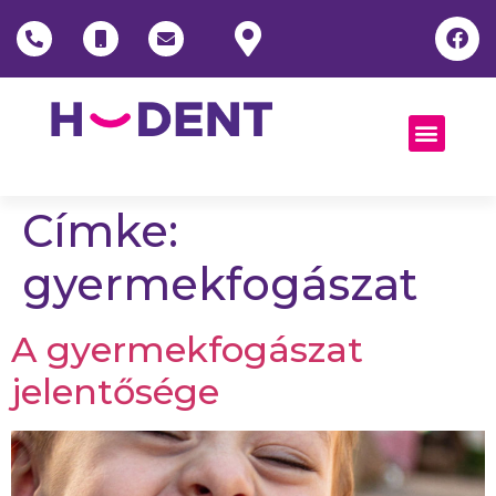
Címke:
gyermekfogászat
A gyermekfogászat
jelentősége