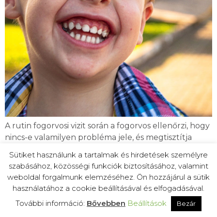
A rutin fogorvosi vizit során a fogorvos ellenőrzi, hogy
nincs-e valamilyen probléma jele, és megtisztítja
gyermeke fogait. Ez segít eltávolítani a fogakon
Sütiket használunk a tartalmak és hirdetések személyre
lerakódott lepedéket vagy fogkövet. Ez egy jó
szabásához, közösségi funkciók biztosításához, valamint
alkalom arra is, hogy esetleges kérdéseit ,
weboldal forgalmunk elemzéséhez. Ön hozzájárul a sütik
aggodalmait megossza a gyermeke szájának
használatához a cookie beállításával és elfogadásával.
egészségével kapcsolatban.
További információ:
Bővebben
Beállítások
Bezár