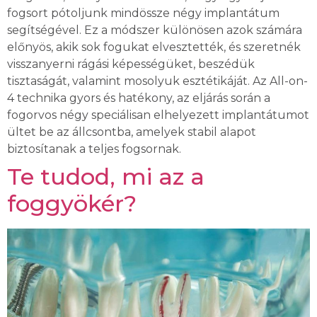
fogsort pótoljunk mindössze négy implantátum
segítségével. Ez a módszer különösen azok számára
előnyös, akik sok fogukat elvesztették, és szeretnék
visszanyerni rágási képességüket, beszédük
tisztaságát, valamint mosolyuk esztétikáját. Az All-on-
4 technika gyors és hatékony, az eljárás során a
fogorvos négy speciálisan elhelyezett implantátumot
ültet be az állcsontba, amelyek stabil alapot
biztosítanak a teljes fogsornak.
Te tudod, mi az a
foggyökér?