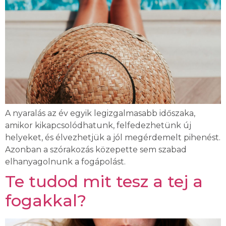
A nyaralás az év egyik legizgalmasabb időszaka,
amikor kikapcsolódhatunk, felfedezhetünk új
helyeket, és élvezhetjük a jól megérdemelt pihenést.
Azonban a szórakozás közepette sem szabad
elhanyagolnunk a fogápolást.
Te tudod mit tesz a tej a
fogakkal?