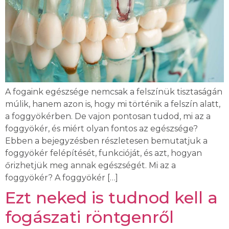
A fogaink egészsége nemcsak a felszínük tisztaságán
múlik, hanem azon is, hogy mi történik a felszín alatt,
a foggyökérben. De vajon pontosan tudod, mi az a
foggyökér, és miért olyan fontos az egészsége?
Ebben a bejegyzésben részletesen bemutatjuk a
foggyökér felépítését, funkcióját, és azt, hogyan
őrizhetjük meg annak egészségét. Mi az a
foggyökér? A foggyökér […]
Ezt neked is tudnod kell a
fogászati röntgenről