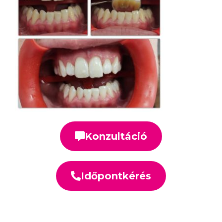
Konzultáció
Időpontkérés