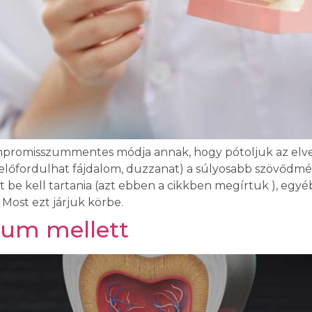
mpromisszummentes módja annak, hogy pótoljuk az elves
előfordulhat fájdalom, duzzanat) a súlyosabb szövődmé
 be kell tartania (azt ebben a cikkben megírtuk ), egyéb
Most ezt járjuk körbe.
tum mellett