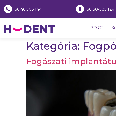
+36 46 505 144
+36 30-535 124
3D CT
Ko
Kategória:
Fogpó
Fogászati implantátu