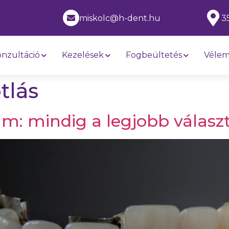
1
miskolc@h-dent.hu
3
nzultáció
Kezelések
Fogbeültetés
Véle
tlás
m: mindig a legjobb válasz