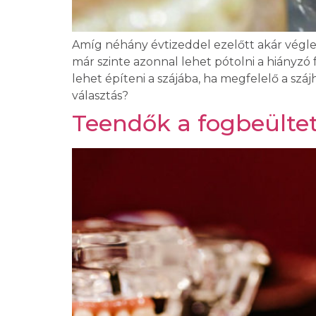
Amíg néhány évtizeddel ezelőtt akár végle
már szinte azonnal lehet pótolni a hiányzó
lehet építeni a szájába, ha megfelelő a száj
választás?
Teendők a fogbeülte