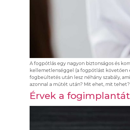
A fogpótlás egy nagyon biztonságos és ko
kellemetlenséggel (a fogpótlást követően 
fogbeültetés után lesz néhány szabály, amit
azonnal a műtét után? Mit ehet, mit tehet? 
Érvek a fogimplantá