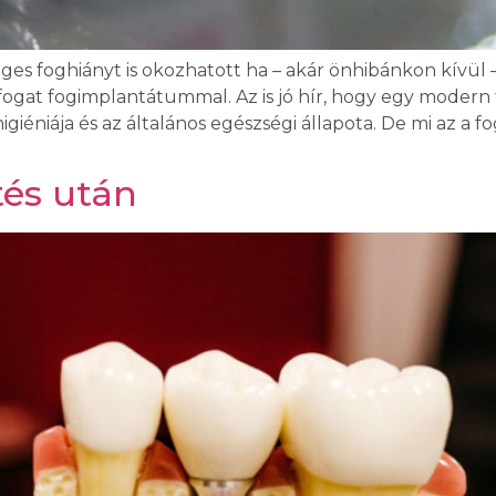
ges foghiányt is okozhatott ha – akár önhibánkon kívül
 fogat fogimplantátummal. Az is jó hír, hogy egy moder
higiéniája és az általános egészségi állapota. De mi az a 
tés után