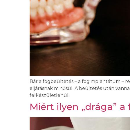
Bár a fogbeültetés – a fogimplantátum – re
eljárásnak minősül. A beültetés után vanna
felkészületlenül.
Miért ilyen „drága” 