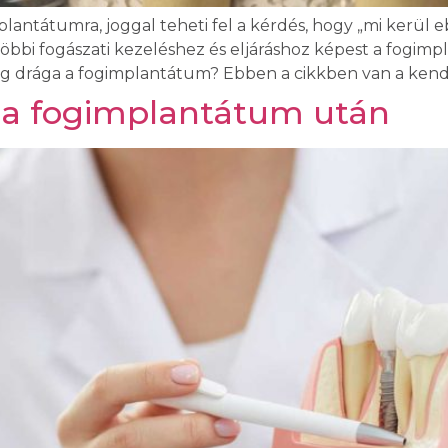
ntátumra, joggal teheti fel a kérdés, hogy „mi kerül ebb
többi fogászati kezeléshez és eljáráshoz képest a fogi
yleg drága a fogimplantátum? Ebben a cikkben van a kend
ie a fogimplantátum után