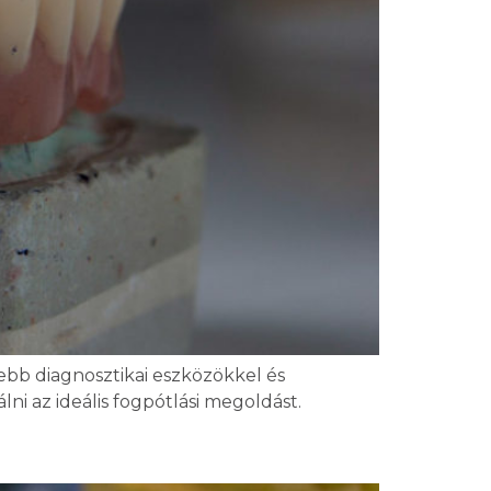
ebb diagnosztikai eszközökkel és
i az ideális fogpótlási megoldást.