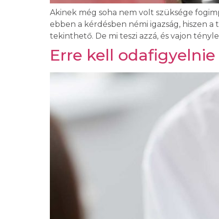
Akinek még soha nem volt szüksége fogimpla
ebben a kérdésben némi igazság, hiszen a 
tekinthető. De mi teszi azzá, és vajon tén
Erre kell odafigyeln