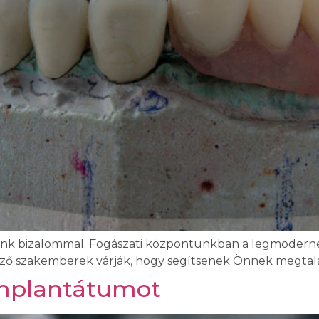
ozzánk bizalommal. Fogászati központunkban a legmodern
ző szakemberek várják, hogy segítsenek Önnek megtaláln
gimplantátumot