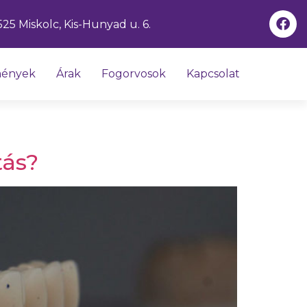
525 Miskolc, Kis-Hunyad u. 6.
mények
Árak
Fogorvosok
Kapcsolat
tás?