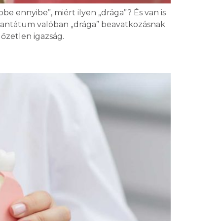
e ennyibe”, miért ilyen „drága”? És van is
mplantátum valóban „drága” beavatkozásnak
őzetlen igazság.