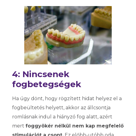
4: Nincsenek
fogbetegségek
Ha úgy dönt, hogy rögzített hidat helyez el a
fogbeültetés helyett, akkor az állcsontja
romlásnak indul a hiányzó fog alatt, azért
mert
foggyökér nélkül nem kap megfelelő
stimulációt a csont.
Ez előbb-utóbb oda