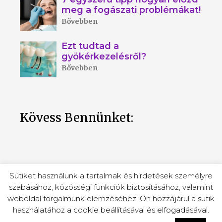
meg a fogászati problémákat!
Bővebben
Ezt tudtad a
gyökérkezelésről?
Bővebben
Kövess Bennünket:
Sütiket használunk a tartalmak és hirdetések személyre
szabásához, közösségi funkciók biztosításához, valamint
weboldal forgalmunk elemzéséhez. Ön hozzájárul a sütik
Hdent © 2026 / Minden jog fenntartva! |
használatához a cookie beállításával és elfogadásával.
Adatkezelési tájékoztató
|
Miskolc