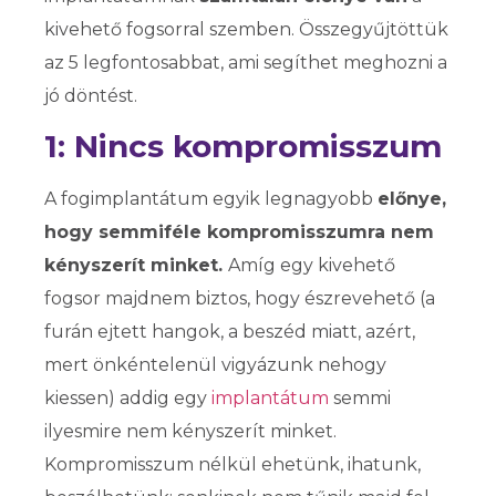
kivehető fogsorral szemben. Összegyűjtöttük
az 5 legfontosabbat, ami segíthet meghozni a
jó döntést.
1: Nincs kompromisszum
A fogimplantátum egyik legnagyobb
előnye,
hogy semmiféle kompromisszumra nem
kényszerít minket.
Amíg egy kivehető
fogsor majdnem biztos, hogy észrevehető (a
furán ejtett hangok, a beszéd miatt, azért,
mert önkéntelenül vigyázunk nehogy
kiessen) addig egy
implantátum
semmi
ilyesmire nem kényszerít minket.
Kompromisszum nélkül ehetünk, ihatunk,