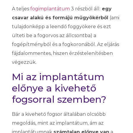
A teljes
fogimplantátum
3 részből áll:
egy
csavar alakú és formájú műgyökérből
(ami
tulajdonképp a leendő foggyökere és ezt
ülteti be a fogorvos az állcsontba) a
fogépítményből és a fogkoronából. Az eljárás
fájdalommentes, hiszen érzéstelenítésben
végezzük.
Mi az implantátum
előnye a kivehető
fogsorral szemben?
Bár a kivehető fogsor általában olcsóbb
megoldás, mint az implantátum, ám az
implantátumnak
számtalan előnye van
a