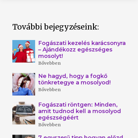
További bejegyzéseink:
Fogászati kezelés karácsonyra
– Ajándékozz egészséges
mosolyt!
Bővebben
Ne hagyd, hogy a fogkő
tönkretegye a mosolyod!
Bővebben
Fogászati röntgen: Minden,
amit tudnod kell a mosolyod
egészségéért
Bővebben
7 egyszerű tipp hogyan előzd