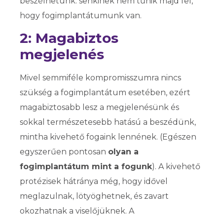
beszélhetünk: senkinek nem tűnik majd fel,
hogy fogimplantátumunk van.
2: Magabiztos
megjelenés
Mivel semmiféle kompromisszumra nincs
szükség a fogimplantátum esetében, ezért
magabiztosabb lesz a megjelenésünk és
sokkal természetesebb hatású a beszédünk,
mintha kivehető fogaink lennének. (Egészen
egyszerűen pontosan
olyan a
fogimplantátum mint a fogunk
). A kivehető
protézisek hátránya még, hogy idővel
meglazulnak, lötyöghetnek, és zavart
okozhatnak a viselőjüknek. A