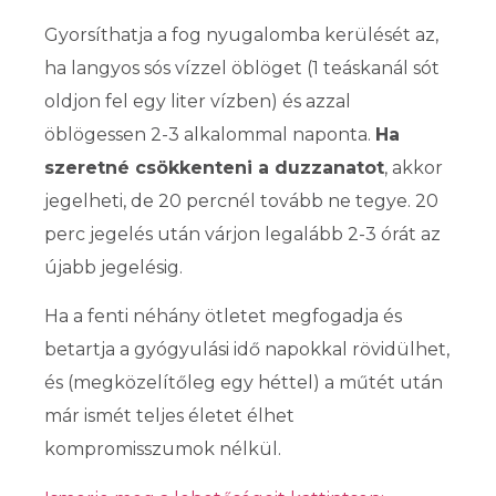
Gyorsíthatja a fog nyugalomba kerülését az,
ha langyos sós vízzel öblöget (1 teáskanál sót
oldjon fel egy liter vízben) és azzal
öblögessen 2-3 alkalommal naponta.
Ha
szeretné csökkenteni a duzzanatot
, akkor
jegelheti, de 20 percnél tovább ne tegye. 20
perc jegelés után várjon legalább 2-3 órát az
újabb jegelésig.
Ha a fenti néhány ötletet megfogadja és
betartja a gyógyulási idő napokkal rövidülhet,
és (megközelítőleg egy héttel) a műtét után
már ismét teljes életet élhet
kompromisszumok nélkül.