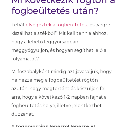
fogbeültetés után?
Tehát
elvégezték a fogbeültetést
és „végre
kiszállhat a székből”. Mit kell tennie ahhoz,
hogy a lehető leggyorsabban
meggyógyuljon, és hogyan segítheti elő a
folyamatot?
Mi főszabályként mindig azt javasoljuk, hogy
ne nézze meg a fogbeültetést rögtön
azután, hogy megtörtént és készüljön fel
arra, hogy a következő 1-2 napban fájhat a
fogbeültetés helye, illetve jelentkezhet
duzzanat.
A
fogorvosaink lépésről lépésre el