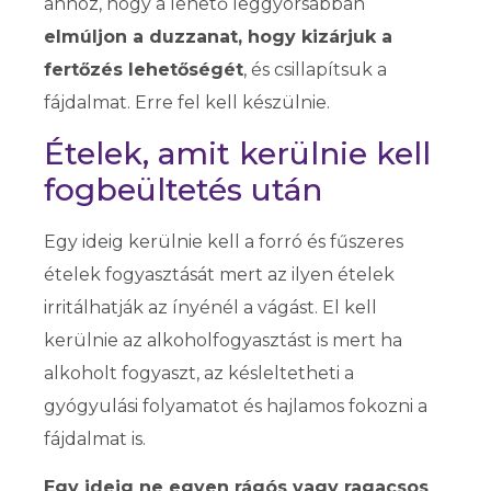
ahhoz, hogy a lehető leggyorsabban
elmúljon a duzzanat, hogy kizárjuk a
fertőzés lehetőségét
, és csillapítsuk a
fájdalmat. Erre fel kell készülnie.
Ételek, amit kerülnie kell
fogbeültetés után
Egy ideig kerülnie kell a forró és fűszeres
ételek fogyasztását mert az ilyen ételek
irritálhatják az ínyénél a vágást. El kell
kerülnie az alkoholfogyasztást is mert ha
alkoholt fogyaszt, az késleltetheti a
gyógyulási folyamatot és hajlamos fokozni a
fájdalmat is.
Egy ideig ne egyen rágós vagy ragacsos