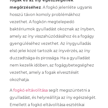
fogak és az íny egészségének
megőrzéséhez
. A fogkő jelenléte ugyanis
hosszú távon komoly problémákhoz
vezethet. A fogkőn megtelepedő
baktériumok gyulladást okoznak az ínyben,
amely az íny visszahúzódásához és a fogágy
gyengüléséhez vezethet. Az ínygyulladás
első jelei közé tartozik az ínyvérzés, az íny
duzzadtsága és pirossága. Ha a gyulladást
nem kezelik időben, az fogágybetegséghez
vezethet, amely a fogak elvesztését
okozhatja.
A
fogkő eltávolítása
segít megszüntetni a
gyulladást, és helyreállítja az íny egészségét.
Emellett a fogkő eltávolítása esztétikai