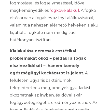
fogmosással és fogselymezéssel, idővel
megkeményedik és
fogkővé alakul
. A fogkő
elsősorban a fogak és az íny találkozásánál,
valamint a nehezen elérhető helyeken alakul
ki, ahol a fogkefe nem mindig tud
hatékonyan tisztítani.
Kialakulása nemcsak esztétikai
problémákat okoz – például a fogak
elszíneződését –, hanem komoly
egészségügyi kockázatot is jelent.
A
felületén ugyanis baktériumok
telepedhetnek meg, amelyek gyulladást
okozhatnak az ínyben, és idővel akár
fogágybetegséget is eredményezhetnek. Az
ínygyulladás és a fogágybetegség pedig