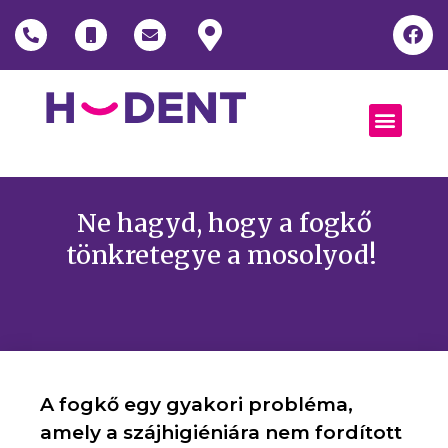
Ne hagyd, hogy a fogkő
tönkretegye a mosolyod!
A fogkő egy gyakori probléma,
amely a szájhigiéniára nem fordított