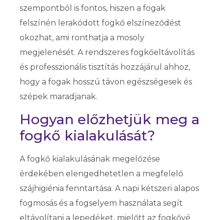
szempontból is fontos, hiszen a fogak
felszínén lerakódott fogkő elszíneződést
okozhat, ami ronthatja a mosoly
megjelenését. A rendszeres fogkőeltávolítás
és professzionális tisztítás hozzájárul ahhoz,
hogy a fogak hosszú távon egészségesek és
szépek maradjanak.
Hogyan előzhetjük meg a
fogkő kialakulását?
A fogkő kialakulásának megelőzése
érdekében elengedhetetlen a megfelelő
szájhigiénia fenntartása. A napi kétszeri alapos
fogmosás és a fogselyem használata segít
eltávolítani a lepedéket, mielőtt az fogkővé