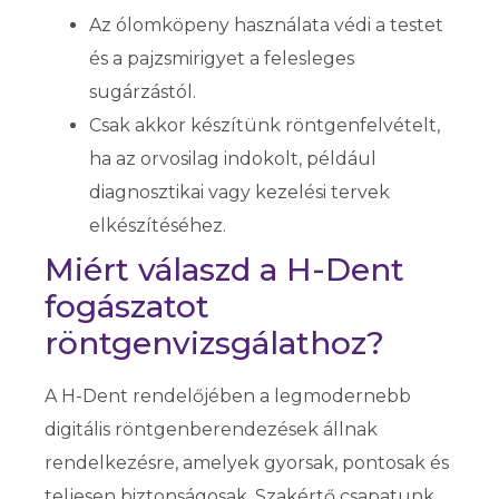
Az ólomköpeny használata védi a testet
és a pajzsmirigyet a felesleges
sugárzástól.
Csak akkor készítünk röntgenfelvételt,
ha az orvosilag indokolt, például
diagnosztikai vagy kezelési tervek
elkészítéséhez.
Miért válaszd a H-Dent
fogászatot
röntgenvizsgálathoz?
A H-Dent rendelőjében a legmodernebb
digitális röntgenberendezések állnak
rendelkezésre, amelyek gyorsak, pontosak és
teljesen biztonságosak. Szakértő csapatunk