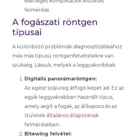
esetleges komplikációk előzetes
felmérése.
A fogászati röntgen
típusai
A különböző problémák diagnosztizálásához
más-más típusú röntgenfelvételekre van
szükség. Lássuk, melyek a leggyakoribbak:
Digitális panorámaröntgen:
Az egész szájüreg átfogó képet ad. Ez az
egyik leggyakrabban használt típus,
amely segít a fogak, az állkapocs és az
ízületek
általános állapotána
k
felmérésében.
Bitewing felvétel: