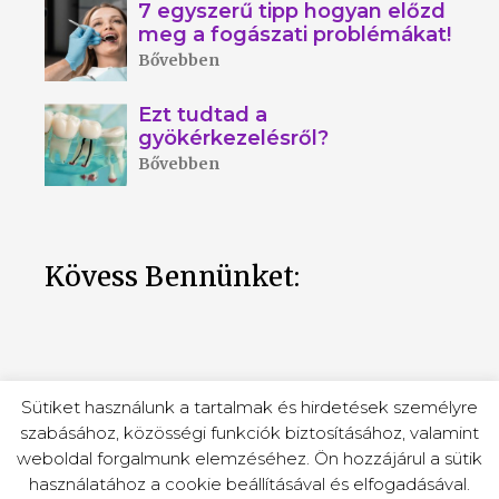
7 egyszerű tipp hogyan előzd
meg a fogászati problémákat!
Bővebben
Ezt tudtad a
gyökérkezelésről?
Bővebben
Kövess Bennünket:
Sütiket használunk a tartalmak és hirdetések személyre
szabásához, közösségi funkciók biztosításához, valamint
weboldal forgalmunk elemzéséhez. Ön hozzájárul a sütik
Hdent © 2026 / Minden jog fenntartva! |
használatához a cookie beállításával és elfogadásával.