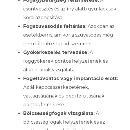
Fogágybetegség felismerése:
A
csontvesztés és az íny alatti gyulladások
korai azonosítása.
Fogszuvasodás feltárása:
Azokban az
esetekben is, amikor a szuvasodás még
nem látható szabad szemmel.
Gyökérkezelés tervezése:
A
foggyökerek pontos helyzetének és
állapotának vizsgálata.
Fogeltávolítás vagy implantáció előtt:
Az állkapocs szerkezetének,
vastagságának és idegi lefutásának
pontos felmérése.
Bölcsességfogak vizsgálata:
A
bölcsességfogak helyzetének és az