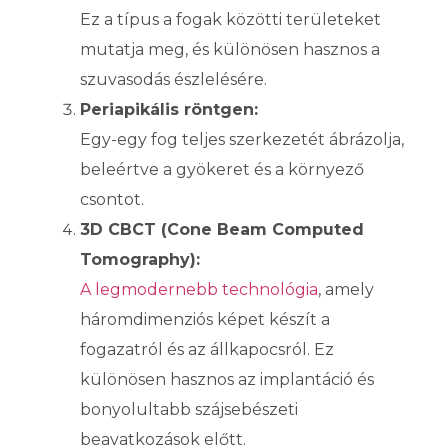
Ez a típus a fogak közötti területeket
mutatja meg, és különösen hasznos a
szuvasodás észlelésére.
Periapikális röntgen:
Egy-egy fog teljes szerkezetét ábrázolja,
beleértve a gyökeret és a környező
csontot.
3D CBCT (Cone Beam Computed
Tomography):
A legmodernebb technológia
, amely
háromdimenziós képet készít a
fogazatról és az állkapocsról. Ez
különösen hasznos az implantáció és
bonyolultabb szájsebészeti
beavatkozások előtt.