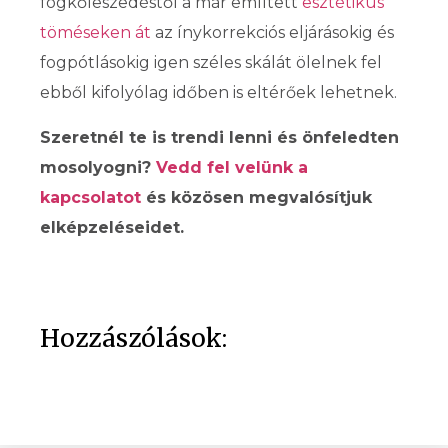
fogkőleszedéstől a már említett
esztétikus
töméseken át
az ínykorrekciós eljárásokig és
fogpótlásokig igen széles skálát ölelnek fel
ebből kifolyólag időben is eltérőek lehetnek.
Szeretnél te is trendi lenni és önfeledten
mosolyogni?
Vedd fel velünk a
kapcsolatot
és közösen megvalósítjuk
elképzeléseidet.
Hozzászólások: