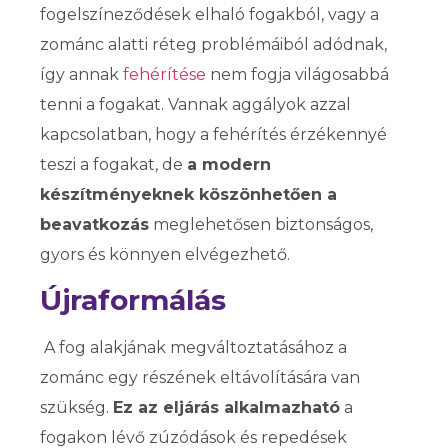
fogelszíneződések elhaló fogakból, vagy a
zománc alatti réteg problémáiból adódnak,
így annak
fehérítése
nem fogja világosabbá
tenni a fogakat. Vannak aggályok azzal
kapcsolatban, hogy a fehérítés érzékennyé
teszi a fogakat, de
a modern
készítményeknek köszönhetően a
beavatkozás
meglehetősen biztonságos,
gyors és könnyen elvégezhető.
Újraformálás
A fog alakjának megváltoztatásához a
zománc egy részének eltávolítására van
szükség.
Ez az eljárás alkalmazható
a
fogakon lévő zúzódások és repedések