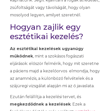
kaphatunk. Segít kijavítani a fogak átfedését,
zsúfoltságát vagy távolságát, hogy olyan
mosolyod legyen, amilyet szeretnél.
Hogyan zajlik egy
esztétikai kezelés?
Az esztétikai kezelések ugyanúgy
működnek
, mint a szokásos fogászati
eljárások: először felmérik, hogy mit szeretne
a páciens majd a kezelőorvos elmondja, hogy
az anamnézis, a különböző felvételek és a
szájüregi vizsgálat alapján mi az ő javaslata.
Ezután felállítja a kezelési tervet, és
megkezdődnek a kezelések
. Ezek a