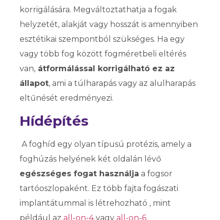
korrigálására. Megváltoztathatja a fogak
helyzetét, alakját vagy hosszát is amennyiben
esztétikai szempontból szükséges. Ha egy
vagy több fog között fogméretbeli eltérés
van,
átformálással korrigálható ez az
állapot
, ami a túlharapás vagy az alulharapás
eltűnését eredményezi.
Hídépítés
A foghíd egy olyan típusú protézis, amely a
foghúzás helyének két oldalán lévő
egészséges fogat használja
a fogsor
tartóoszlopaként. Ez több fajta fogászati
implantátummal is létrehozható , mint
például az
all-on-4
vagy
all-on-6