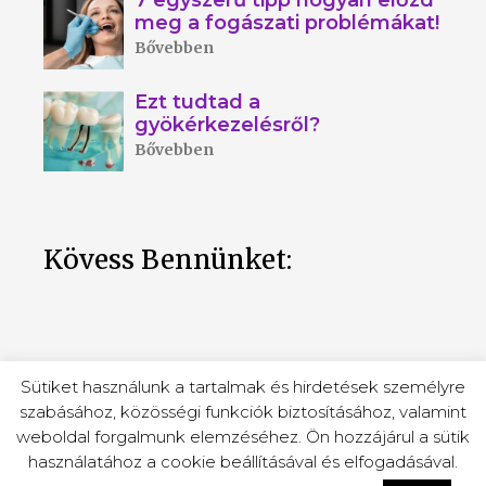
7 egyszerű tipp hogyan előzd
meg a fogászati problémákat!
Bővebben
Ezt tudtad a
gyökérkezelésről?
Bővebben
Kövess Bennünket:
Sütiket használunk a tartalmak és hirdetések személyre
szabásához, közösségi funkciók biztosításához, valamint
weboldal forgalmunk elemzéséhez. Ön hozzájárul a sütik
Hdent © 2026 / Minden jog fenntartva! |
használatához a cookie beállításával és elfogadásával.
Adatkezelési tájékoztató
|
Miskolc