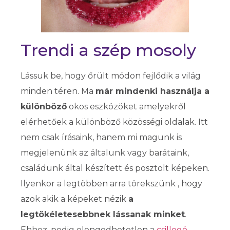
Trendi a szép mosoly
Lássuk be, hogy őrült módon fejlődik a világ
minden téren. Ma
már mindenki használja a
különböző
okos eszközöket amelyekről
elérhetőek a különböző közösségi oldalak. Itt
nem csak írásaink, hanem mi magunk is
megjelenünk az általunk vagy barátaink,
családunk által készített és posztolt képeken.
Ilyenkor a legtöbben arra törekszünk , hogy
azok akik a képeket nézik
a
legtökéletesebbnek lássanak minket
.
Ehhez, pedig elengedhetetlen a
csillogó