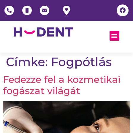
Címke:
Fogpótlás
Fedezze fel a kozmetikai
fogászat világát