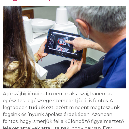
A jó szájhigiéniai rutin nem csak a száj, hanem az
egész test egészsége szempontjából is fontos. A
legtöbben tudjuk ezt, ezért mindent megteszünk
fogaink és ínyünk ápolása érdekében. Azonban
fontos, hogy ismerjük fel a különböző figyelmeztető
jeleket amelyek arra utalnak, hogy baj van. Egy