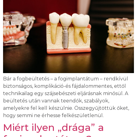
Bár a fogbeültetés – a fogimplantátum – rendkívül
biztonságos, komplikáció-és fájdalommentes, ettől
technikailag egy szájsebészeti eljárásnak minősül. A
beültetés után vannak teendők, szabályok,
amelyekre fel kell készülnie. Összegyűjtöttük őket,
hogy semmi ne érhesse felkészületlenül.
Miért ilyen „drága” a