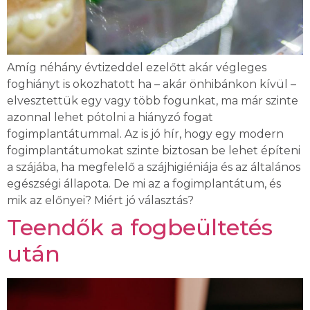
Amíg néhány évtizeddel ezelőtt akár végleges
foghiányt is okozhatott ha – akár önhibánkon kívül –
elvesztettük egy vagy több fogunkat, ma már szinte
azonnal lehet pótolni a hiányzó fogat
fogimplantátummal. Az is jó hír, hogy egy modern
fogimplantátumokat szinte biztosan be lehet építeni
a szájába, ha megfelelő a szájhigiéniája és az általános
egészségi állapota. De mi az a fogimplantátum, és
mik az előnyei? Miért jó választás?
Teendők a fogbeültetés
után