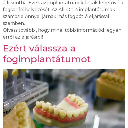
állcsontba. Ezek az implantátumok teszik lehetővé a
fogsor felhelyezését. Az All-On-4 implantátumok
számos előnnyel járnak más fogpótló eljárással
szemben.
Olvass tovább , hogy minél több információd legyen
erről az eljárásról!
Ezért válassza a
fogimplantátumot