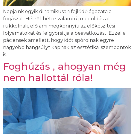
Napjaink egyik dinamikusan fejlődő ágazata a
fogászat. Hétről-hétre valami új megoldással
rukkolnak, elő ami megkönnyíti az előkészítési
folyamatokat és felgyorsítja a beavatkozást. Ezzel a
páciensek amellett, hogy időt spórolnak egyre
nagyobb hangsúlyt kapnak az esztétikai szempontok
is.
Foghúzás , ahogyan még
nem hallottál róla!