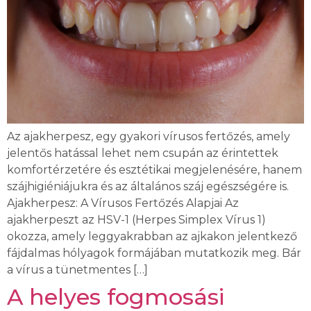
Az ajakherpesz, egy gyakori vírusos fertőzés, amely
jelentős hatással lehet nem csupán az érintettek
komfortérzetére és esztétikai megjelenésére, hanem
szájhigiéniájukra és az általános száj egészségére is.
Ajakherpesz: A Vírusos Fertőzés Alapjai Az
ajakherpeszt az HSV-1 (Herpes Simplex Vírus 1)
okozza, amely leggyakrabban az ajkakon jelentkező
fájdalmas hólyagok formájában mutatkozik meg. Bár
a vírus a tünetmentes […]
A helyes fogmosási