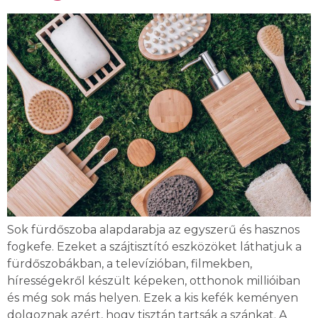
Sok fürdőszoba alapdarabja az egyszerű és hasznos
fogkefe. Ezeket a szájtisztító eszközöket láthatjuk a
fürdőszobákban, a televízióban, filmekben,
hírességekről készült képeken, otthonok millióiban
és még sok más helyen. Ezek a kis kefék keményen
dolgoznak azért, hogy tisztán tartsák a szánkat. A