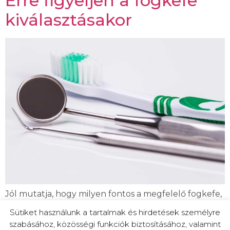
Erre figyeljen a fogkefe
kiválasztásakor
Jól mutatja, hogy milyen fontos a megfelelő fogkefe,
hogy minden nap legalább kétszer használjuk,
Sütiket használunk a tartalmak és hirdetések személyre
alkalmanként minimum 2-3 percen keresztül. Nem
szabásához, közösségi funkciók biztosításához, valamint