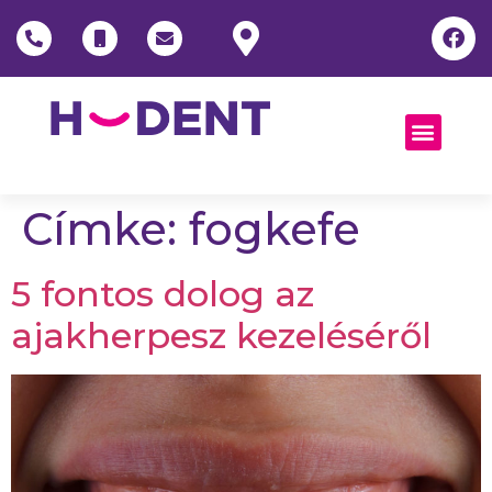
Címke:
fogkefe
5 fontos dolog az
ajakherpesz kezeléséről