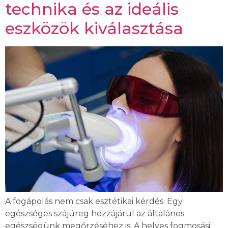
technika és az ideális
eszközök kiválasztása
A fogápolás nem csak esztétikai kérdés. Egy
egészséges szájüreg hozzájárul az általános
egészségünk megőrzéséhez is. A helyes fogmosási