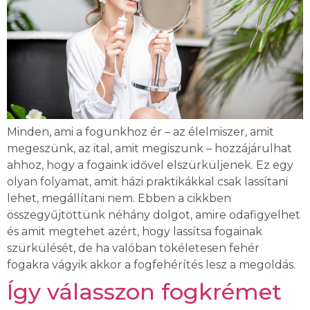
Minden, ami a fogunkhoz ér – az élelmiszer, amit
megeszünk, az ital, amit megiszunk – hozzájárulhat
ahhoz, hogy a fogaink idővel elszürküljenek. Ez egy
olyan folyamat, amit házi praktikákkal csak lassítani
lehet, megállítani nem. Ebben a cikkben
összegyűjtöttünk néhány dolgot, amire odafigyelhet
és amit megtehet azért, hogy lassítsa fogainak
szürkülését, de ha valóban tökéletesen fehér
fogakra vágyik akkor a fogfehérítés lesz a megoldás.
Így válasszon fogkrémet